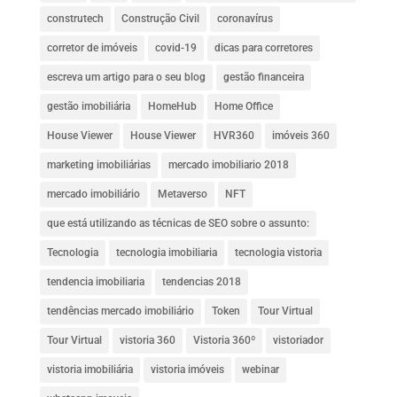
construtech
Construção Civil
coronavírus
corretor de imóveis
covid-19
dicas para corretores
escreva um artigo para o seu blog
gestão financeira
gestão imobiliária
HomeHub
Home Office
House Viewer
House Viewer
HVR360
imóveis 360
marketing imobiliárias
mercado imobiliario 2018
mercado imobiliário
Metaverso
NFT
que está utilizando as técnicas de SEO sobre o assunto:
Tecnologia
tecnologia imobiliaria
tecnologia vistoria
tendencia imobiliaria
tendencias 2018
tendências mercado imobiliário
Token
Tour Virtual
Tour Virtual
vistoria 360
Vistoria 360º
vistoriador
vistoria imobiliária
vistoria imóveis
webinar