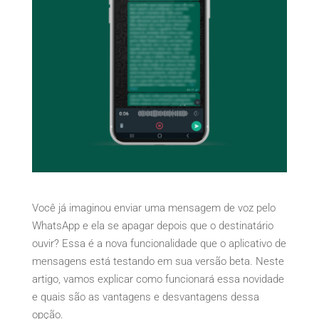
Você já imaginou enviar uma mensagem de voz pelo
WhatsApp e ela se apagar depois que o destinatário
ouvir? Essa é a nova funcionalidade que o aplicativo de
mensagens está testando em sua versão beta. Neste
artigo, vamos explicar como funcionará essa novidade
e quais são as vantagens e desvantagens dessa
opção.