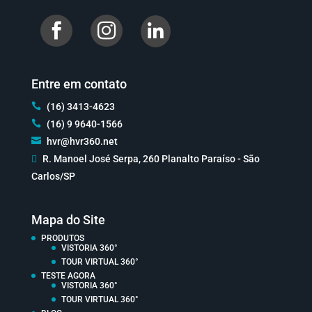


Entre em contato

(16) 3413-4623

(16) 9 9640-1566

hvr@hvr360.net

R. Manoel José Serpa, 260 Planalto Paraíso - São
Carlos/SP
Mapa do Site
PRODUTOS
VISTORIA 360°
TOUR VIRTUAL 360°
TESTE AGORA
VISTORIA 360°
TOUR VIRTUAL 360°