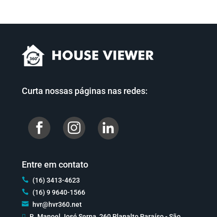
Curta nossas páginas nas redes:


Entre em contato

(16) 3413-4623

(16) 9 9640-1566

hvr@hvr360.net

R. Manoel José Serpa, 260 Planalto Paraíso - São