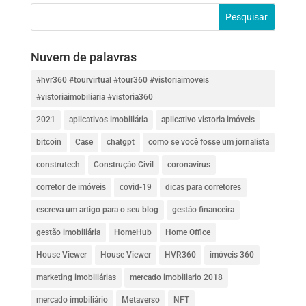
Nuvem de palavras
#hvr360 #tourvirtual #tour360 #vistoriaimoveis
#vistoriaimobiliaria #vistoria360
2021
aplicativos imobiliária
aplicativo vistoria imóveis
bitcoin
Case
chatgpt
como se você fosse um jornalista
construtech
Construção Civil
coronavírus
corretor de imóveis
covid-19
dicas para corretores
escreva um artigo para o seu blog
gestão financeira
gestão imobiliária
HomeHub
Home Office
House Viewer
House Viewer
HVR360
imóveis 360
marketing imobiliárias
mercado imobiliario 2018
mercado imobiliário
Metaverso
NFT