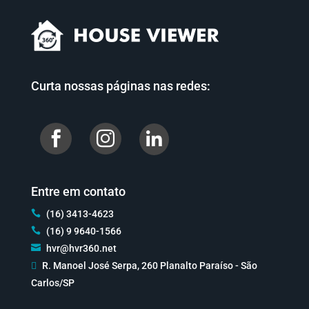
Curta nossas páginas nas redes:


Entre em contato

(16) 3413-4623

(16) 9 9640-1566

hvr@hvr360.net

R. Manoel José Serpa, 260 Planalto Paraíso - São
Carlos/SP