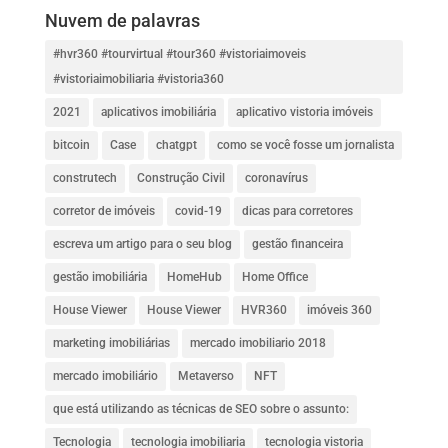
Nuvem de palavras
#hvr360 #tourvirtual #tour360 #vistoriaimoveis
#vistoriaimobiliaria #vistoria360
2021
aplicativos imobiliária
aplicativo vistoria imóveis
bitcoin
Case
chatgpt
como se você fosse um jornalista
construtech
Construção Civil
coronavírus
corretor de imóveis
covid-19
dicas para corretores
escreva um artigo para o seu blog
gestão financeira
gestão imobiliária
HomeHub
Home Office
House Viewer
House Viewer
HVR360
imóveis 360
marketing imobiliárias
mercado imobiliario 2018
mercado imobiliário
Metaverso
NFT
que está utilizando as técnicas de SEO sobre o assunto:
Tecnologia
tecnologia imobiliaria
tecnologia vistoria