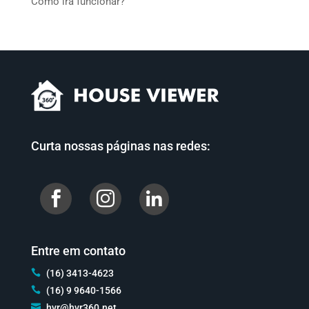
Como irá funcionar?
Curta nossas páginas nas redes:


Entre em contato

(16) 3413-4623

(16) 9 9640-1566

hvr@hvr360.net