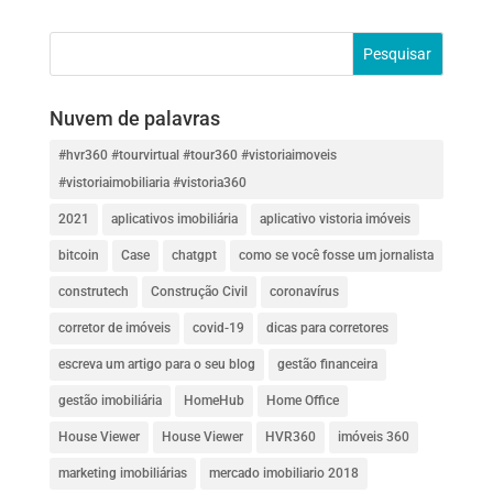
Nuvem de palavras
#hvr360 #tourvirtual #tour360 #vistoriaimoveis
#vistoriaimobiliaria #vistoria360
2021
aplicativos imobiliária
aplicativo vistoria imóveis
bitcoin
Case
chatgpt
como se você fosse um jornalista
construtech
Construção Civil
coronavírus
corretor de imóveis
covid-19
dicas para corretores
escreva um artigo para o seu blog
gestão financeira
gestão imobiliária
HomeHub
Home Office
House Viewer
House Viewer
HVR360
imóveis 360
marketing imobiliárias
mercado imobiliario 2018