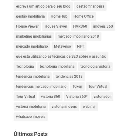
escreva um artigo para o seu blog
gestão financeira
gestão imobiliária
HomeHub
Home Office
House Viewer
House Viewer
HVR360
imóveis 360
marketing imobiliárias
mercado imobiliario 2018
mercado imobiliário
Metaverso
NFT
que está utilizando as técnicas de SEO sobre o assunto:
Tecnologia
tecnologia imobiliaria
tecnologia vistoria
tendencia imobiliaria
tendencias 2018
tendências mercado imobiliário
Token
Tour Virtual
Tour Virtual
vistoria 360
Vistoria 360º
vistoriador
vistoria imobiliária
vistoria imóveis
webinar
whatsapp imoveis
Últimos Posts