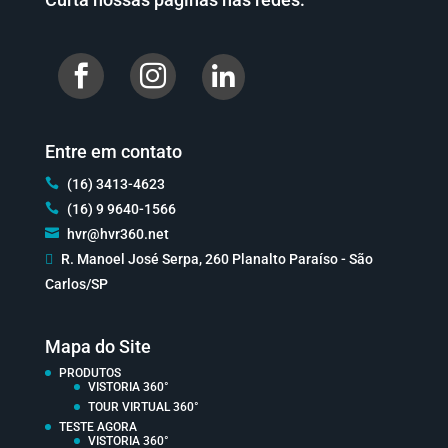


Entre em contato

(16) 3413-4623

(16) 9 9640-1566

hvr@hvr360.net

R. Manoel José Serpa, 260 Planalto Paraíso - São
Carlos/SP
Mapa do Site
PRODUTOS
VISTORIA 360°
TOUR VIRTUAL 360°
TESTE AGORA
VISTORIA 360°