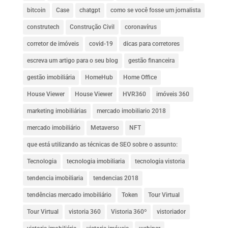
bitcoin
Case
chatgpt
como se você fosse um jornalista
construtech
Construção Civil
coronavírus
corretor de imóveis
covid-19
dicas para corretores
escreva um artigo para o seu blog
gestão financeira
gestão imobiliária
HomeHub
Home Office
House Viewer
House Viewer
HVR360
imóveis 360
marketing imobiliárias
mercado imobiliario 2018
mercado imobiliário
Metaverso
NFT
que está utilizando as técnicas de SEO sobre o assunto:
Tecnologia
tecnologia imobiliaria
tecnologia vistoria
tendencia imobiliaria
tendencias 2018
tendências mercado imobiliário
Token
Tour Virtual
Tour Virtual
vistoria 360
Vistoria 360º
vistoriador