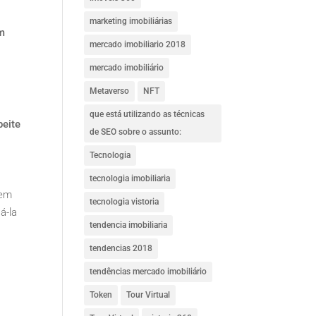
marketing imobiliárias
om
mercado imobiliario 2018
mercado imobiliário
Metaverso
NFT
que está utilizando as técnicas
peite
de SEO sobre o assunto:
Tecnologia
tecnologia imobiliaria
 em
tecnologia vistoria
á-la
tendencia imobiliaria
ê
tendencias 2018
tendências mercado imobiliário
Token
Tour Virtual