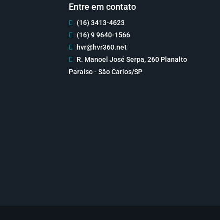
Entre em contato
(16) 3413-4623

(16) 9 9640-1566

hvr@hvr360.net

R. Manoel José Serpa, 260 Planalto

Paraíso - São Carlos/SP