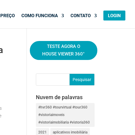
PREÇO
COMO FUNCIONA
CONTATO
LOGIN
TESTE AGORA O
a
HOUSE VIEWER 360°
Nuvem de palavras
#hvr360 #tourvirtual #tour360
s
#vistoriaimoveis
e
#vistoriaimobiliaria #vistoria360
2021
aplicativos imobiliária