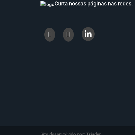
Curta nossas páginas nas redes:


Site desenvolvido por:
Tríader