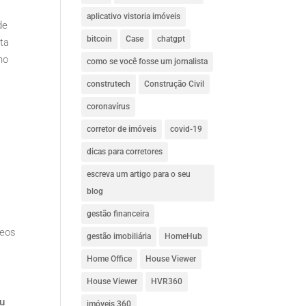
aplicativo vistoria imóveis
de
bitcoin
Case
chatgpt
nta
no
como se você fosse um jornalista
construtech
Construção Civil
coronavírus
corretor de imóveis
covid-19
dicas para corretores
escreva um artigo para o seu
blog
gestão financeira
deos
gestão imobiliária
HomeHub
Home Office
House Viewer
House Viewer
HVR360
ou
imóveis 360