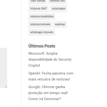
Tour Virtual
vistoria 360
Vistoria 360º
vistoriador
vistoria imobiliária
vistoria imóveis
webinar
whatsapp imoveis
Últimos Posts
Microsoft: Amplia
disponibilidade do Security
Copilot
OpenAI: Fecha parceria com
mais veículos de notícias!
Google: Chrome ganha
proteção em tempo real!
Como irá funcionar?