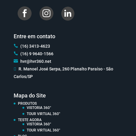


Entre em contato

(16) 3413-4623

(16) 9 9640-1566

hvr@hvr360.net

R. Manoel José Serpa, 260 Planalto Paraíso - São
Carlos/SP
Mapa do Site
PRODUTOS
VISTORIA 360°
TOUR VIRTUAL 360°
TESTE AGORA
VISTORIA 360°
TOUR VIRTUAL 360°