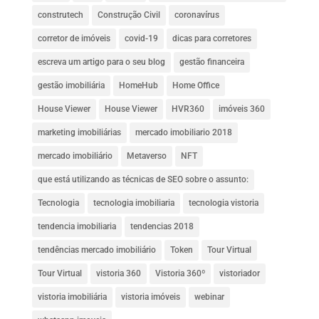
construtech
Construção Civil
coronavírus
corretor de imóveis
covid-19
dicas para corretores
escreva um artigo para o seu blog
gestão financeira
gestão imobiliária
HomeHub
Home Office
House Viewer
House Viewer
HVR360
imóveis 360
marketing imobiliárias
mercado imobiliario 2018
mercado imobiliário
Metaverso
NFT
que está utilizando as técnicas de SEO sobre o assunto:
Tecnologia
tecnologia imobiliaria
tecnologia vistoria
tendencia imobiliaria
tendencias 2018
tendências mercado imobiliário
Token
Tour Virtual
Tour Virtual
vistoria 360
Vistoria 360º
vistoriador
vistoria imobiliária
vistoria imóveis
webinar