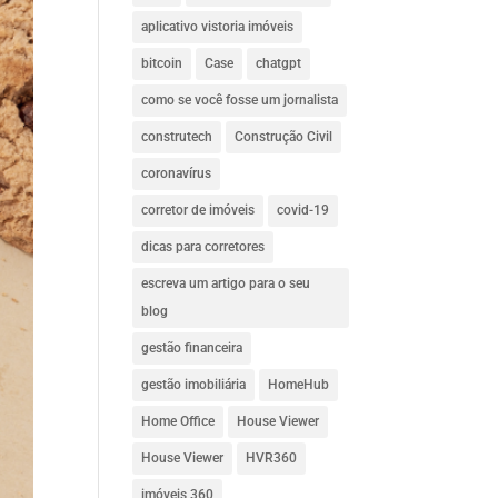
aplicativo vistoria imóveis
bitcoin
Case
chatgpt
como se você fosse um jornalista
construtech
Construção Civil
coronavírus
corretor de imóveis
covid-19
dicas para corretores
escreva um artigo para o seu
blog
gestão financeira
gestão imobiliária
HomeHub
Home Office
House Viewer
House Viewer
HVR360
imóveis 360