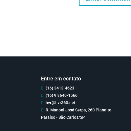
Entre em contato
(16) 3413-4623

(16) 9 9640-1566

hvr@hvr360.net

R. Manoel José Serpa, 260 Planalto

Paraíso - São Carlos/SP