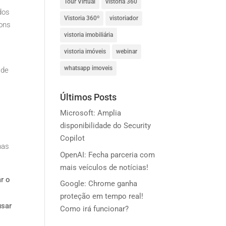
Tour Virtual
vistoria 360
dos
Vistoria 360º
vistoriador
ions
vistoria imobiliária
vistoria imóveis
webinar
whatsapp imoveis
 de
Últimos Posts
Microsoft: Amplia
disponibilidade do Security
Copilot
mas
OpenAI: Fecha parceria com
mais veículos de notícias!
ar o
Google: Chrome ganha
proteção em tempo real!
usar
Como irá funcionar?