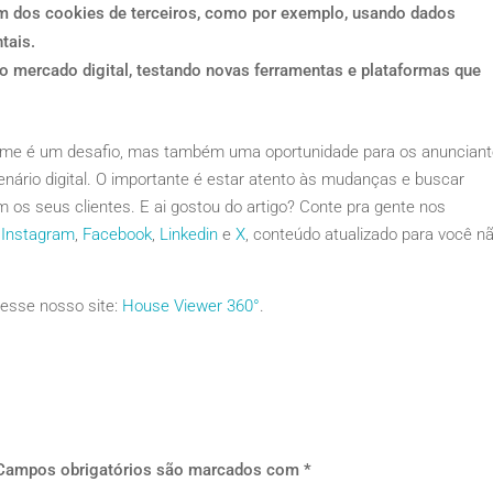
m dos cookies de terceiros, como por exemplo, usando dados
tais.
 mercado digital, testando novas ferramentas e plataformas que
.
hrome é um desafio, mas também uma oportunidade para os anuncian
ário digital. O importante é estar atento às mudanças e buscar
m os seus clientes. E ai gostou do artigo? Conte pra gente nos
:
Instagram
,
Facebook
,
Linkedin
e
X
, conteúdo atualizado para você n
esse nosso site:
House Viewer 360°
.
Campos obrigatórios são marcados com
*