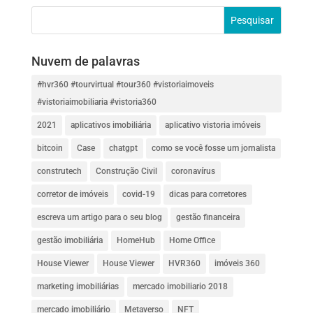
Nuvem de palavras
#hvr360 #tourvirtual #tour360 #vistoriaimoveis
#vistoriaimobiliaria #vistoria360
2021
aplicativos imobiliária
aplicativo vistoria imóveis
bitcoin
Case
chatgpt
como se você fosse um jornalista
construtech
Construção Civil
coronavírus
corretor de imóveis
covid-19
dicas para corretores
escreva um artigo para o seu blog
gestão financeira
gestão imobiliária
HomeHub
Home Office
House Viewer
House Viewer
HVR360
imóveis 360
marketing imobiliárias
mercado imobiliario 2018
mercado imobiliário
Metaverso
NFT