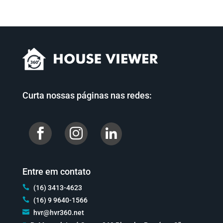
Curta nossas páginas nas redes:


Entre em contato

(16) 3413-4623

(16) 9 9640-1566

hvr@hvr360.net