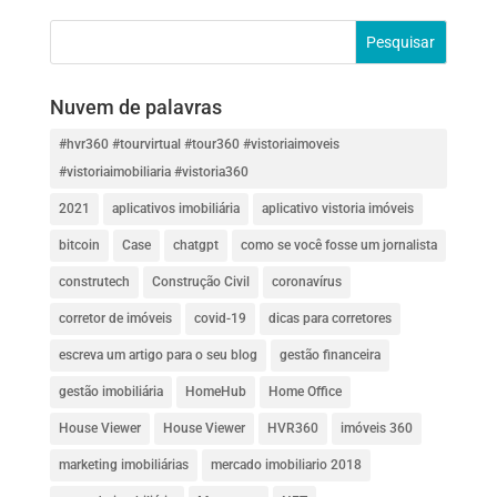
Nuvem de palavras
#hvr360 #tourvirtual #tour360 #vistoriaimoveis
#vistoriaimobiliaria #vistoria360
2021
aplicativos imobiliária
aplicativo vistoria imóveis
bitcoin
Case
chatgpt
como se você fosse um jornalista
construtech
Construção Civil
coronavírus
corretor de imóveis
covid-19
dicas para corretores
escreva um artigo para o seu blog
gestão financeira
gestão imobiliária
HomeHub
Home Office
House Viewer
House Viewer
HVR360
imóveis 360
marketing imobiliárias
mercado imobiliario 2018