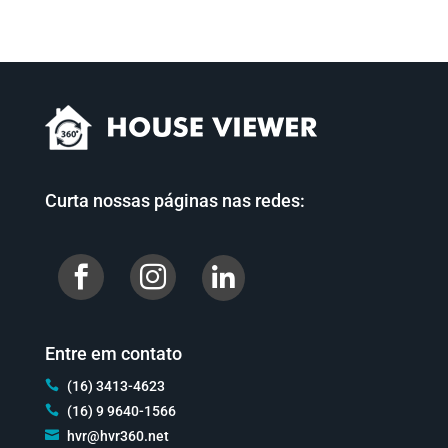
Curta nossas páginas nas redes:


Entre em contato

(16) 3413-4623

(16) 9 9640-1566

hvr@hvr360.net