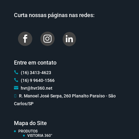
Curta nossas páginas nas redes:


Entre em contato

(16) 3413-4623

(16) 9 9640-1566

hvr@hvr360.net

R. Manoel José Serpa, 260 Planalto Paraíso - São
Carlos/SP
Mapa do Site
PRODUTOS
VISTORIA 360°