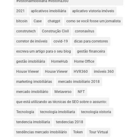
#vistoriaimobiliaria #vistoria360
2021
aplicativos imobiliária
aplicativo vistoria imóveis
bitcoin
Case
chatgpt
como se você fosse um jornalista
construtech
Construção Civil
coronavírus
corretor de imóveis
covid-19
dicas para corretores
escreva um artigo para o seu blog
gestão financeira
gestão imobiliária
HomeHub
Home Office
House Viewer
House Viewer
HVR360
imóveis 360
marketing imobiliárias
mercado imobiliario 2018
mercado imobiliário
Metaverso
NFT
que está utilizando as técnicas de SEO sobre o assunto:
Tecnologia
tecnologia imobiliaria
tecnologia vistoria
tendencia imobiliaria
tendencias 2018
tendências mercado imobiliário
Token
Tour Virtual