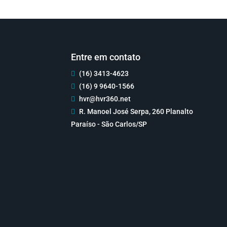
Entre em contato
(16) 3413-4623

(16) 9 9640-1566

hvr@hvr360.net

R. Manoel José Serpa, 260 Planalto

Paraíso - São Carlos/SP