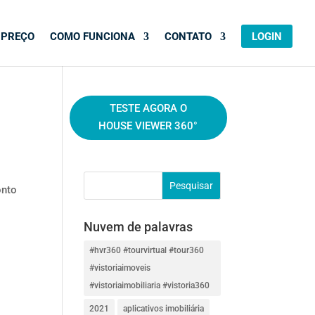
PREÇO
COMO FUNCIONA
CONTATO
LOGIN
TESTE AGORA O
HOUSE VIEWER 360°
onto
Nuvem de palavras
#hvr360 #tourvirtual #tour360
#vistoriaimoveis
#vistoriaimobiliaria #vistoria360
2021
aplicativos imobiliária