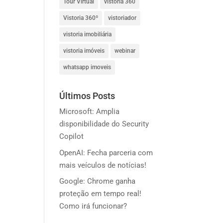
Tour Virtual
vistoria 360
Vistoria 360º
vistoriador
vistoria imobiliária
vistoria imóveis
webinar
whatsapp imoveis
Últimos Posts
Microsoft: Amplia
disponibilidade do Security
Copilot
OpenAI: Fecha parceria com
mais veículos de notícias!
Google: Chrome ganha
proteção em tempo real!
Como irá funcionar?