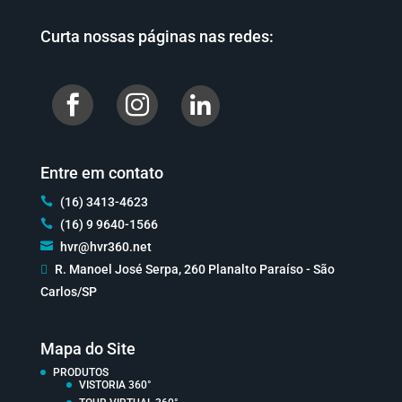
Curta nossas páginas nas redes:


Entre em contato

(16) 3413-4623

(16) 9 9640-1566

hvr@hvr360.net

R. Manoel José Serpa, 260 Planalto Paraíso - São
Carlos/SP
Mapa do Site
PRODUTOS
VISTORIA 360°